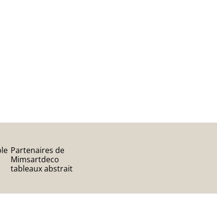
ble
Partenaires de
Mimsartdeco
tableaux abstrait